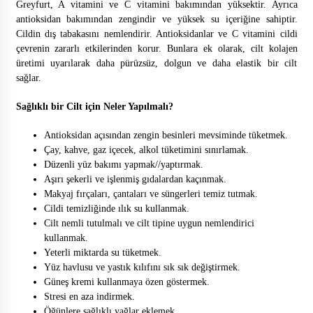
Greyfurt, A vitamini ve C vitamini bakımından yüksektir. Ayrıca
antioksidan bakımından zengindir ve yüksek su içeriğine sahiptir.
Cildin dış tabakasını nemlendirir. Antioksidanlar ve C vitamini cildi
çevrenin zararlı etkilerinden korur. Bunlara ek olarak, cilt kolajen
üretimi uyarılarak daha pürüzsüz, dolgun ve daha elastik bir cilt
sağlar.
Sağlıklı bir Cilt için Neler Yapılmalı?
Antioksidan açısından zengin besinleri mevsiminde tüketmek.
Çay, kahve, gaz içecek, alkol tüketimini sınırlamak.
Düzenli yüz bakımı yapmak//yaptırmak.
Aşırı şekerli ve işlenmiş gıdalardan kaçınmak.
Makyaj fırçaları, çantaları ve süngerleri temiz tutmak.
Cildi temizliğinde ılık su kullanmak.
Cilt nemli tutulmalı ve cilt tipine uygun nemlendirici
kullanmak.
Yeterli miktarda su tüketmek.
Yüz havlusu ve yastık kılıfını sık sık değiştirmek.
Güneş kremi kullanmaya özen göstermek.
Stresi en aza indirmek.
Öğünlere sağlıklı yağlar eklemek.