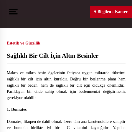
S
k
Bilgilen : Kanser
Sağlık Bilgi Portalı, Sağlık Gündemi, Sağlık Sorunları, Sağlıklı Yaşam
Saglikgundem
i
p
i.com
Bilgilen : Kanser
t
o
c
Altı doktorun geliştirdiği yapay zeka, meme
Estetik ve Güzellik
kanserini doktorlardan daha iyi teşhis etti
o
n
Sağlıklı Bir Cilt İçin Altın Besinler
t
e
Hepimiz yiyerek kansere davetiye çıkarıyoru
n
z!
Makro ve mikro besin ögelerinin ihtiyaca uygun miktarda tüketimi
t
sağlıklı bir cilt için altın kuraldır. Doğru bir beslenme planı hem
sağlıklı bir beden, hem de sağlıklı bir cilt için oldukça önemlidir..
Parıldayan bir cilde sahip olmak için beslenmenizi değiştirmeniz
gerekiyor olabilir…
“AKILLI” YAKLAŞIMLA KANSERLE MÜ
CADELE
1. Domates
Domates, likopen de dahil olmak üzere tüm ana karotenoidlere sahiptir
ve bununla birlikte iyi bir C vitamini kaynağıdır. Yapılan
Sosis Yerken Bir Kez Daha Düşünün