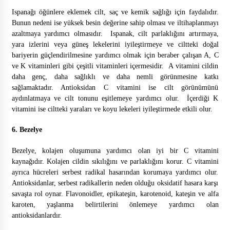
Ispanağı öğünlere eklemek cilt, saç ve kemik sağlığı için faydalıdır.
Bunun nedeni ise yüksek besin değerine sahip olması ve iltihaplanmayı
azaltmaya yardımcı olmasıdır. Ispanak, cilt parlaklığını artırmaya,
yara izlerini veya güneş lekelerini iyileştirmeye ve ciltteki doğal
bariyerin güçlendirilmesine yardımcı olmak için beraber çalışan A, C
ve K vitaminleri gibi çeşitli vitaminleri içermesidir. A vitamini cildin
daha genç, daha sağlıklı ve daha nemli görünmesine katkı
sağlamaktadır. Antioksidan C vitamini ise cilt görünümünü
aydınlatmaya ve cilt tonunu eşitlemeye yardımcı olur. İçerdiği K
vitamini ise ciltteki yaraları ve koyu lekeleri iyileştirmede etkili olur.
6. Bezelye
Bezelye, kolajen oluşumuna yardımcı olan iyi bir C vitamini
kaynağıdır. Kolajen cildin sıkılığını ve parlaklığını korur. C vitamini
ayrıca hücreleri serbest radikal hasarından korumaya yardımcı olur.
Antioksidanlar, serbest radikallerin neden olduğu oksidatif hasara karşı
savaşta rol oynar. Flavonoidler, epikateşin, karotenoid, kateşin ve alfa
karoten, yaşlanma belirtilerini önlemeye yardımcı olan
antioksidanlardır.