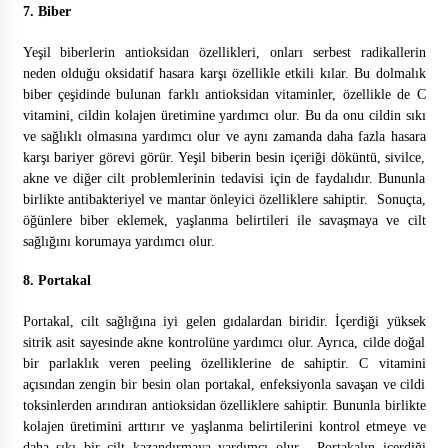
7. Biber
Yeşil biberlerin antioksidan özellikleri, onları serbest radikallerin
neden olduğu oksidatif hasara karşı özellikle etkili kılar. Bu dolmalık
biber çeşidinde bulunan farklı antioksidan vitaminler, özellikle de C
vitamini, cildin kolajen üretimine yardımcı olur. Bu da onu cildin sıkı
ve sağlıklı olmasına yardımcı olur ve aynı zamanda daha fazla hasara
karşı bariyer görevi görür. Yeşil biberin besin içeriği döküntü, sivilce,
akne ve diğer cilt problemlerinin tedavisi için de faydalıdır. Bununla
birlikte antibakteriyel ve mantar önleyici özelliklere sahiptir. Sonuçta,
öğünlere biber eklemek, yaşlanma belirtileri ile savaşmaya ve cilt
sağlığını korumaya yardımcı olur.
8. Portakal
Portakal, cilt sağlığına iyi gelen gıdalardan biridir. İçerdiği yüksek
sitrik asit sayesinde akne kontrolüne yardımcı olur. Ayrıca, cilde doğal
bir parlaklık veren peeling özelliklerine de sahiptir. C vitamini
açısından zengin bir besin olan portakal, enfeksiyonla savaşan ve cildi
toksinlerden arındıran antioksidan özelliklere sahiptir. Bununla birlikte
kolajen üretimini arttırır ve yaşlanma belirtilerini kontrol etmeye ve
daha sıkı bir cilt kazandırmaya yardımcı olur. Portakalın içerdiği