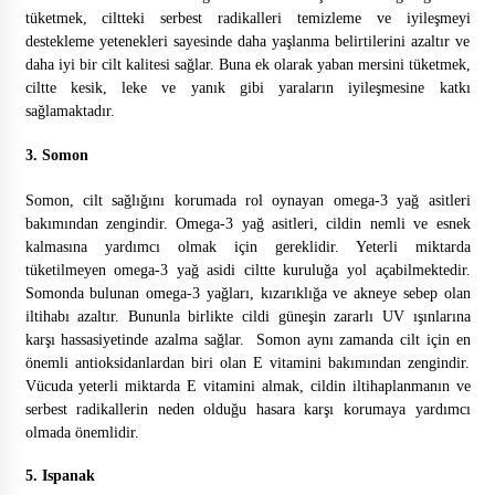
tüketmek, ciltteki serbest radikalleri temizleme ve iyileşmeyi
destekleme yetenekleri sayesinde daha yaşlanma belirtilerini azaltır ve
daha iyi bir cilt kalitesi sağlar. Buna ek olarak yaban mersini tüketmek,
Yaşam süresi azalan hastalara, bu durum açı
ciltte kesik, leke ve yanık gibi yaraların iyileşmesine katkı
klanmalı mı?
sağlamaktadır.
3. Somon
Türkiye’de yılda 300 erkek meme kanserine
Somon, cilt sağlığını korumada rol oynayan omega-3 yağ asitleri
yakalanıyor
bakımından zengindir. Omega-3 yağ asitleri, cildin nemli ve esnek
kalmasına yardımcı olmak için gereklidir. Yeterli miktarda
tüketilmeyen omega-3 yağ asidi ciltte kuruluğa yol açabilmektedir.
Kemoterapi Hastalarında Koronavirüs Teda
Somonda bulunan omega-3 yağları, kızarıklığa ve akneye sebep olan
visi
iltihabı azaltır. Bununla birlikte cildi güneşin zararlı UV ışınlarına
karşı hassasiyetinde azalma sağlar. Somon aynı zamanda cilt için en
önemli antioksidanlardan biri olan E vitamini bakımından zengindir.
Vücuda yeterli miktarda E vitamini almak, cildin iltihaplanmanın ve
Kanser ölüm nedenleri içerisinde ikinci sırad
a
serbest radikallerin neden olduğu hasara karşı korumaya yardımcı
olmada önemlidir.
5. Ispanak