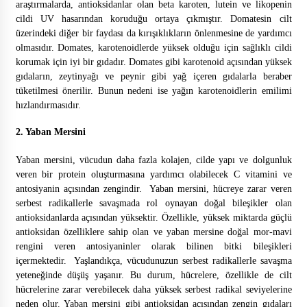
araştırmalarda, antioksidanlar olan beta karoten, lutein ve likopenin
cildi UV hasarından koruduğu ortaya çıkmıştır. Domatesin cilt
üzerindeki diğer bir faydası da kırışıklıkların önlenmesine de yardımcı
olmasıdır. Domates, karotenoidlerde yüksek olduğu için sağlıklı cildi
korumak için iyi bir gıdadır. Domates gibi karotenoid açısından yüksek
Kansere Yeni Umut
gıdaların, zeytinyağı ve peynir gibi yağ içeren gıdalarla beraber
tüketilmesi önerilir. Bunun nedeni ise yağın karotenoidlerin emilimi
hızlandırmasıdır.
2. Yaban Mersini
Türkiye Kanser İlacını Kendi Üretecek
Yaban mersini, vücudun daha fazla kolajen, cilde yapı ve dolgunluk
veren bir protein oluşturmasına yardımcı olabilecek C vitamini ve
antosiyanin açısından zengindir. Yaban mersini, hücreye zarar veren
serbest radikallerle savaşmada rol oynayan doğal bileşikler olan
Akciğer kanserinde immünoterapi dönemi
antioksidanlarda açısından yüksektir. Özellikle, yüksek miktarda güçlü
antioksidan özelliklere sahip olan ve yaban mersine doğal mor-mavi
rengini veren antosiyaninler olarak bilinen bitki bileşikleri
içermektedir. Yaşlandıkça, vücudunuzun serbest radikallerle savaşma
yeteneğinde düşüş yaşanır. Bu durum, hücrelere, özellikle de cilt
Sarıyı Fark Et!
hücrelerine zarar verebilecek daha yüksek serbest radikal seviyelerine
neden olur. Yaban mersini gibi antioksidan açısından zengin gıdaları