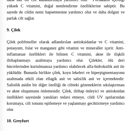
yüksek C vitamini, doğal nemlendirme özelliklerine sahiptir. Bu
sayede de cildin nemi hapsetmesine yardımcı olur ve daha dolgun ve
parlak cilt sağlar.
9. Çilek
Çilek polifenoller olarak adlandırılan antioksidanlar ve C vitamini,
potasyum, folat ve manganez gibi vitamin ve mineraller içerir. Anti-
inflamatuar özellikleri ile bilinen C vitamini, akne ile ilişkili
iltihaplanmayı azaltmaya yardımcı olur. Çilekler, ölü deri
hücrelerinden kurtulmanıza yardımcı olabilecek alfa-hidroksilik asit ile
yüklüdür. Bununla birlikte çilek, koyu lekeleri ve hiperpigmentasyonu
azaltmada etkili olan ellagik asit ve salisilik asit ve içermektedir.
Salisilik asidin bir diğer özelliği de ciltteki gözeneklerin sıkılaştırması
ve akne oluşumunu önlemesidir. Çilek, iltihap önleyici ve antioksidan
özellikleri sayesinde yanıkları tedavi etmeye, cildi UV ışınlarından
korumaya, cilt tonunu eşitlemeye ve yaşlanmayı geciktirmeye yardımcı
olur.
10. Greyfurt